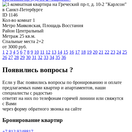
ID
1146
Кол-во комнат
1
Метро
Маяковская, Площадь Восстания
Район
Центральный
Метраж
25 кв.м.
Спальные места
2+2
от 3000 руб.
1
2
3
4
5
6
7
8
9
10
11
12
13
14
15
16
17
18
19
20
21
22
23
24
25
26
27
28
29
30
31
32
33
34
35
36
Появились вопросы ?
Если у Вас появились вопросы по бронированию и оплате
предлагаемых нами квартир и апартаментов, наши
специалисты с радостью
ответят на них по телефонам горячей линиии или свяжутся
с Вами
через форму обратного звонка на сайте
Бронирование
квартир
+7 812 924
88
17