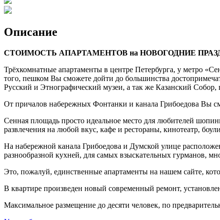
Описание
СТОИМОСТЬ АПАРТАМЕНТОВ на НОВОГОДНИЕ ПРАЗД
Трёхкомнатные апартаменты в центре Петербурга, у метро «Сен
того, пешком Вы сможете дойти до большинства достопримечат
Русский и Этнографический музеи, а так же Казанский Собор, 
От причалов набережных Фонтанки и канала Грибоедова Вы смо
Сенная площадь просто идеальное место для любителей шопинга
развлечения на любой вкус, кафе и рестораны, кинотеатр, боули
На набережной канала Грибоедова и Думской улице расположен
разнообразной кухней, для самых взыскательных гурманов, мн
Это, пожалуй, единственные апартаменты на нашем сайте, кот
В квартире произведен новый современный ремонт, установлен
Максимальное размещение до десяти человек, по предваритель