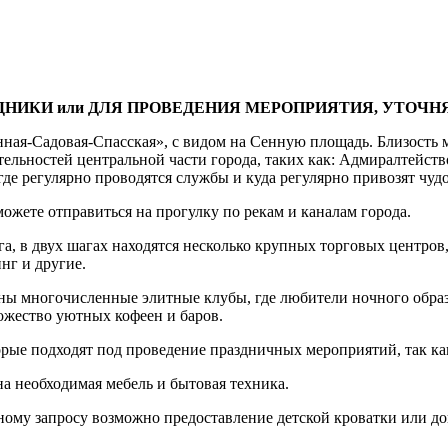
НИКИ или ДЛЯ ПРОВЕДЕНИЯ МЕРОПРИЯТИЯ, УТОЧНЯ
ная-Садовая-Спасская», с видом на Сенную площадь. Близость м
ельностей центральной части города, таких как: Адмиралтейств
где регулярно проводятся службы и куда регулярно привозят чу
жете отправиться на прогулку по рекам и каналам города.
, в двух шагах находятся несколько крупных торговых центров, 
нг и другие.
ы многочисленные элитные клубы, где любители ночного образа
ожество уютных кофеен и баров.
орые подходят под проведение праздничных мероприятий, так к
а необходимая мебель и бытовая техника.
ному запросу возможно предоставление детской кроватки или до