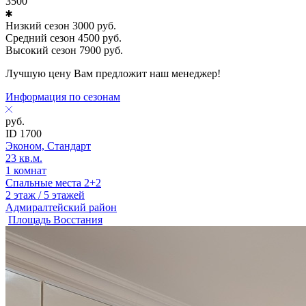
3500
Низкий сезон
3000
руб.
Средний сезон
4500
руб.
Высокий сезон
7900
руб.
Лучшую цену Вам предложит наш менеджер!
Информация по сезонам
руб.
ID 1700
Эконом, Стандарт
23 кв.м.
1 комнат
Спальные места 2+2
2 этаж / 5 этажей
Адмиралтейский район
Площадь Восстания