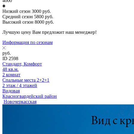
4000
Низкий сезон
3000
руб.
Средний сезон
5800
руб.
Высокий сезон
8000
руб.
Лучшую цену Вам предложит наш менеджер!
Информация по сезонам
руб.
ID 2598
Стандарт, Комфорт
48 кв.м.
2 комнат
Спальные места 2+2+1
2 этаж / 4 этажей
Видовая
Красногвардейский район
Новочеркасская