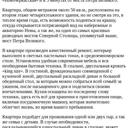
«Новочеркасская» и в 5 минутах от моста Петра Великого.
Квартира, общим метражом около 50 кв.м., расположена на
втором этаже четырехэтажного здания, но не смотря на это, в
теплое время года, есть возможность подняться на крышу,
откуда открывается потрясающий вид на набережные и
акваторию Невы, а так же, на один из самых красивых
разводных мостов Северной Столицы, упомянутый выше,
мост Петра Великого.
В квартире произведен качественный ремонт, интерьер
выполнен в светлых пастельных тонах, в средиземноморском
стиле. Установлена удобная современная мебель и вся
необходимая бытовая техника. В спальне, двуспальная кровать
«king size». В гостиной, функционально совмещенной с
кухонной зоной, двуспальный раскладной диван и большой
обеденный стол, за которым можно собраться всей семьёй за
ужином, после насыщенного дня и поделиться своими
впечатлениями. Кухня оснащена по последнему слову
техники, здесь есть всё для хранения и приготовления пищи,
включая посудомоечную машину, которая значительно
облегчит жизнь, во время вашего пребывания.
Квартира подойдет для проживания одной или двух пар, а так
же семьи с детьми. В случае необходимости,
раскладывающийся односпальный диван в спальне, может