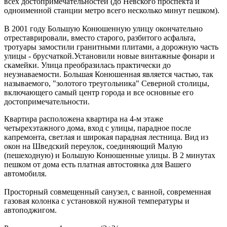
всех достопримечательностей (до Невского проспекта и
одноименной станции метро всего несколько минут пешком).
В 2001 году Большую Конюшенную улицу окончательно
отреставрировали, вместо старого, разбитого асфальта,
тротуары замостили гранитными плитами, а дорожную часть
улицы - брусчаткой.Установили новые винтажные фонари и
скамейки. Улица преобразилась практически до
неузнаваемости. Большая Конюшенная является частью, так
называемого, "золотого треугольника" Северной столицы,
включающего самый центр города и все основные его
достопримечательности.
Квартира расположена квартира на 4-м этаже
четырехэтажного дома, вход с улицы, парадное после
капремонта, светлая и широкая парадная лестница. Вид из
окон на Шведский переулок, соединяющий Малую
(пешеходную) и Большую Конюшенные улицы. В 2 минутах
пешком от дома есть платная автостоянка для Вашего
автомобиля.
Просторный совмещенный санузел, с ванной, современная
газовая колонка с установкой нужной температуры и
автоподжигом.