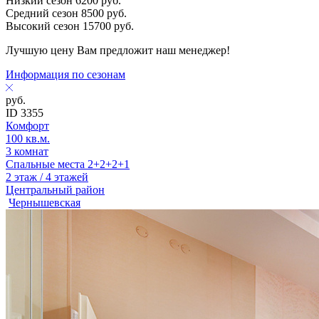
Низкий сезон
6200
руб.
Средний сезон
8500
руб.
Высокий сезон
15700
руб.
Лучшую цену Вам предложит наш менеджер!
Информация по сезонам
руб.
ID 3355
Комфорт
100 кв.м.
3 комнат
Спальные места 2+2+2+1
2 этаж / 4 этажей
Центральный район
Чернышевская