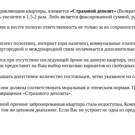
управляющим квартиры, взимается
«Страховой депозит»
(Возврат
 увеличен в 1,5-2 раза. Либо является фиксированной суммой, р
и и несете полную ответственность не только за их сохранность
омплект полотенец, интернет (при наличии), коммунальные пла
еждугородной и международной связи оплачивается дополнительно
ся при отсутствии последующей брони на данную квартиру, опл
 предоставит на Ваш выбор несколько вариантов из свободных
шать допустимое количество постояльцев, четко указанное на с
 они должны соответствовать моральным и этическим нормам. Г
озвращения «Страхового депозита».
нной причине забронированная квартира стала недоступна, Комп
 том же ценовом диапазоне. Если Вас не устроит не одна из пре