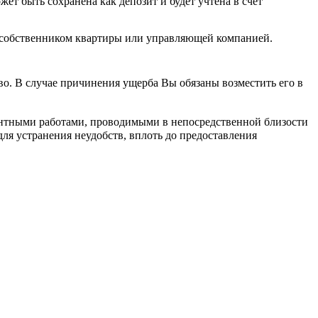
т быть сохранена как депозит и будет учтена в счет
о собственником квартиры или управляющей компанией.
о. В случае причинения ущерба Вы обязаны возместить его в
монтными работами, проводимыми в непосредственной близости
ля устранения неудобств, вплоть до предоставления