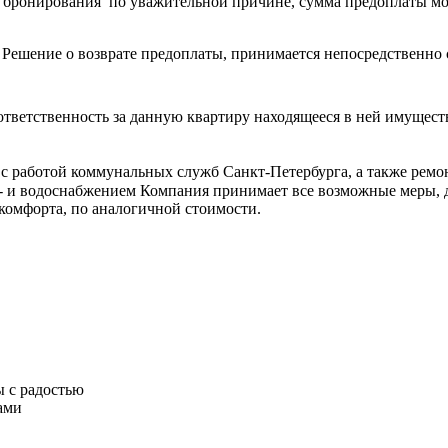
 бронирования по уважительной причине, сумма предоплаты може
! Решение о возврате предоплаты, принимается непосредственн
тветственность за данную квартиру находящееся в ней имуществ
ые с работой коммунальных служб Санкт-Петербурга, а также ре
- и водоснабжением Компания принимает все возможные меры, д
 комфорта, по аналогичной стоимости.
ы с радостью
ами