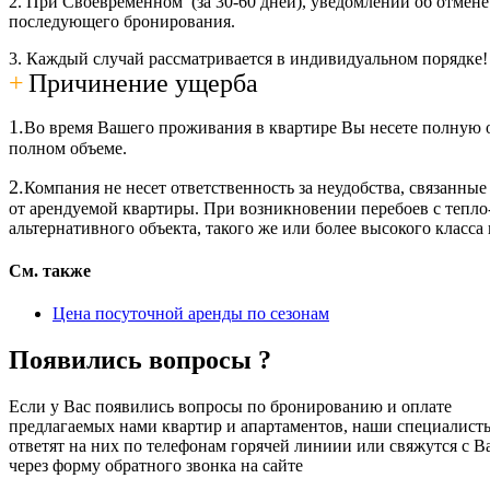
2. При Своевременном (за 30-60 дней), уведомлении об отмене
последующего бронирования.
3. Каждый случай рассматривается в индивидуальном порядке
+
Причинение ущерба
1.
Во время Вашего проживания в квартире Вы несете полную о
полном объеме.
2.
Компания не несет ответственность за неудобства, связанн
от арендуемой квартиры. При возникновении перебоев с тепло
альтернативного объекта, такого же или более высокого класса
См. также
Цена посуточной аренды по сезонам
Появились вопросы ?
Если у Вас появились вопросы по бронированию и оплате
предлагаемых нами квартир и апартаментов, наши специалист
ответят на них по телефонам горячей линиии или свяжутся с В
через форму обратного звонка на сайте