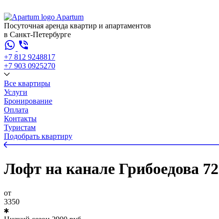
Apartum
Посуточная аренда квартир и апартаментов
в Санкт-Петербурге
+7 812 924
88
17
+7 903 092
52
70
Все квартиры
Услуги
Бронирование
Оплата
Контакты
Туристам
Подобрать квартиру
Лофт на канале Грибоедова 72
от
3350