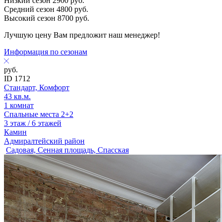
Низкий сезон
2900
руб.
Средний сезон
4800
руб.
Высокий сезон
8700
руб.
Лучшую цену Вам предложит наш менеджер!
Информация по сезонам
руб.
ID 1712
Стандарт, Комфорт
43 кв.м.
1 комнат
Спальные места 2+2
3 этаж / 6 этажей
Камин
Адмиралтейский район
Садовая, Сенная площадь, Спасская