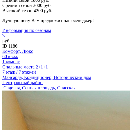
Низкий сезон
1800
руб.
Средний сезон
3000
руб.
Высокий сезон
4200
руб.
Лучшую цену Вам предложит наш менеджер!
Информация по сезонам
руб.
ID 1186
Комфорт, Люкс
60 кв.м.
1 комнат
Спальные места 2+1+1
7 этаж / 7 этажей
Мансарда, Кондиционер, Исторический дом
Центральный район
Садовая, Сенная площадь, Спасская