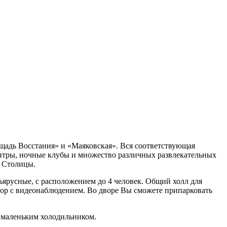
ощадь Восстания» и «Маяковская». Вся соответствующая
ентры, ночные клубы и множество различных развлекательных
й Столицы.
ъярусные, с расположением до 4 человек. Общий холл для
двор с видеонаблюдением. Во дворе Вы сможете припарковать
и маленьким холодильником.