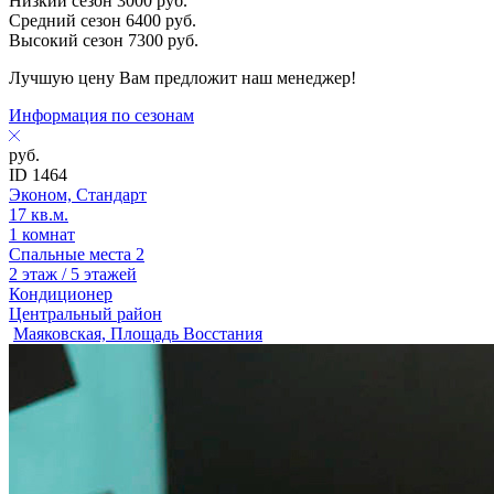
Низкий сезон
3000
руб.
Средний сезон
6400
руб.
Высокий сезон
7300
руб.
Лучшую цену Вам предложит наш менеджер!
Информация по сезонам
руб.
ID 1464
Эконом, Стандарт
17 кв.м.
1 комнат
Спальные места 2
2 этаж / 5 этажей
Кондиционер
Центральный район
Маяковская, Площадь Восстания