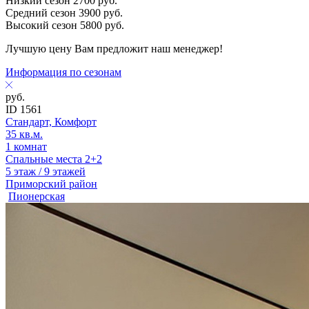
Низкий сезон
2700
руб.
Средний сезон
3900
руб.
Высокий сезон
5800
руб.
Лучшую цену Вам предложит наш менеджер!
Информация по сезонам
руб.
ID 1561
Стандарт, Комфорт
35 кв.м.
1 комнат
Спальные места 2+2
5 этаж / 9 этажей
Приморский район
Пионерская