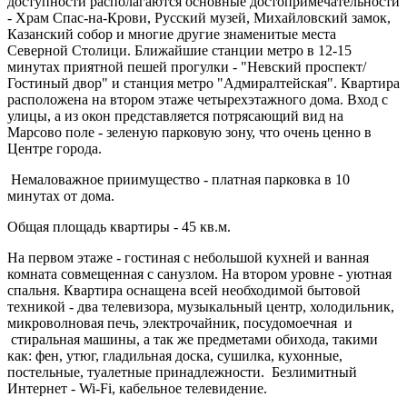
доступности располагаются основные достопримечательности
- Храм Спас-на-Крови, Русский музей, Михайловский замок,
Казанский собор и многие другие знаменитые места
Северной Столици. Ближайшие станции метро в 12-15
минутах приятной пешей прогулки - "Невский проспект/
Гостиный двор" и станция метро "Адмиралтейская". Квартира
расположена на втором этаже четырехэтажного дома. Вход с
улицы, а из окон представляется потрясающий вид на
Марсово поле - зеленую парковую зону, что очень ценно в
Центре города.
Немаловажное приимущество - платная парковка в 10
минутах от дома.
Общая площадь квартиры - 45 кв.м.
На первом этаже - гостиная с небольшой кухней и ванная
комната совмещенная с санузлом. На втором уровне - уютная
спальня. Квартира оснащена всей необходимой бытовой
техникой - два телевизора, музыкальный центр, холодильник,
микроволновая печь, электрочайник, посудомоечная и
стиральная машины, а так же предметами обихода, такими
как: фен, утюг, гладильная доска, сушилка, кухонные,
постельные, туалетные принадлежности. Безлимитный
Интернет - Wi-Fi, кабельное телевидение.