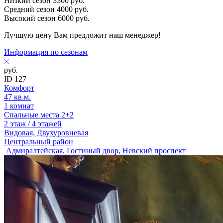
Низкий сезон
3300
руб.
Средний сезон
4000
руб.
Высокий сезон
6000
руб.
Лучшую цену Вам предложит наш менеджер!
Информация по сезонам
руб.
ID 127
Комфорт
47 кв.м.
1 комнат
Спальные места 2+2
2 этаж / 4 этажей
Видовая, Двухуровневая
Центральный район
Адмиралтейская, Гостиный двор, Невский проспект