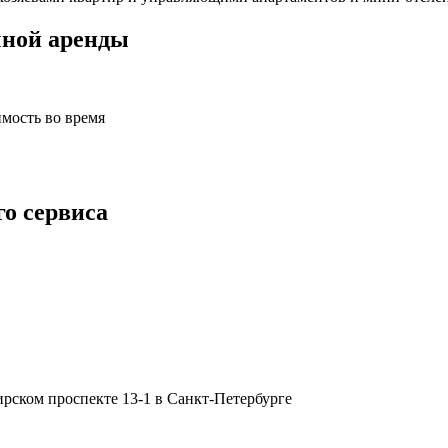
чной аренды
имость во время
го
сервиса