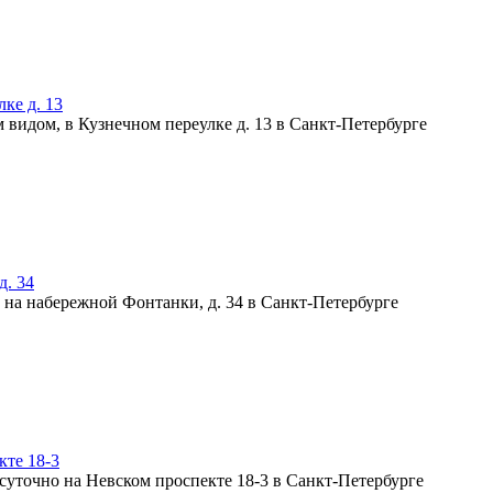
ке д. 13
д. 34
кте 18-3