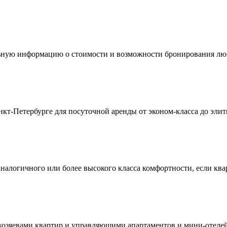
ьную информацию о стоимости и возможности бронирования лю
нкт-Петербурге для посуточной аренды от эконом-класса до эли
налогичного или более высокого класса комфортности, если ква
озяевами квартир и управляющими апартаментов и мини-отелей