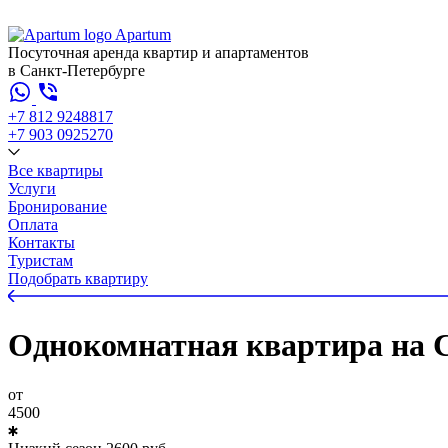
Apartum
Посуточная аренда квартир и апартаментов
в Санкт-Петербурге
+7 812 924
88
17
+7 903 092
52
70
Все квартиры
Услуги
Бронирование
Оплата
Контакты
Туристам
Подобрать квартиру
Однокомнатная квартира на С
от
4500