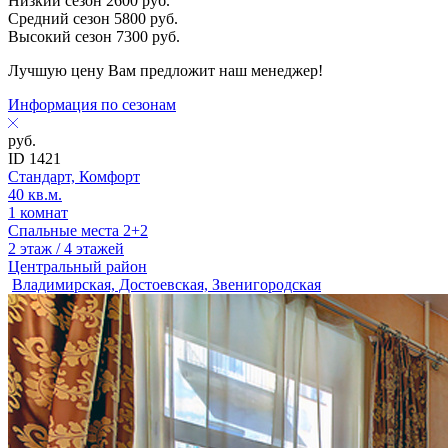
Низкий сезон
2600
руб.
Средний сезон
5800
руб.
Высокий сезон
7300
руб.
Лучшую цену Вам предложит наш менеджер!
Информация по сезонам
руб.
ID 1421
Стандарт, Комфорт
40 кв.м.
1 комнат
Спальные места 2+2
2 этаж / 4 этажей
Центральный район
Владимирская, Достоевская, Звенигородская