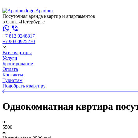
Apartum
Посуточная аренда квартир и апартаментов
в Санкт-Петербурге
+7 812 924
88
17
+7 903 092
52
70
Все квартиры
Услуги
Бронирование
Оплата
Контакты
Туристам
Подобрать квартиру
Однокомнатная квртира посут
от
5500