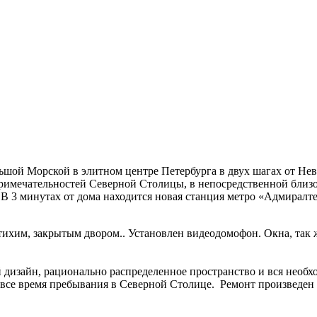
ой Морской в элитном центре Петербурга в двух шагах от Невс
примечательностей Северной Столицы, в непосредственной близ
 3 минутах от дома находится новая станция метро «Адмиралте
тихим, закрытым двором.. Установлен видеодомофон. Окна, так ж
.
изайн, рационально распределенное пространство и вся необхо
все время пребывания в Северной Столице. Ремонт произведен в 