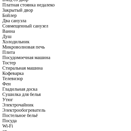
Платная стоянка недалеко
Закрытый двор
Бойлер
Два санузла
Совмещенный санузел
Ванна
Душ
Холодильник
Микроволновая печь
Плита
Посудомоечная машина
Тостер
Стиральная машина
Кофеварка
Телевизор
Фен
Гладильная доска
Сушилка для белья
Утюг
Электрочайник
Электрообогреватель
Постельное бельё
Посуда
Wi-Fi