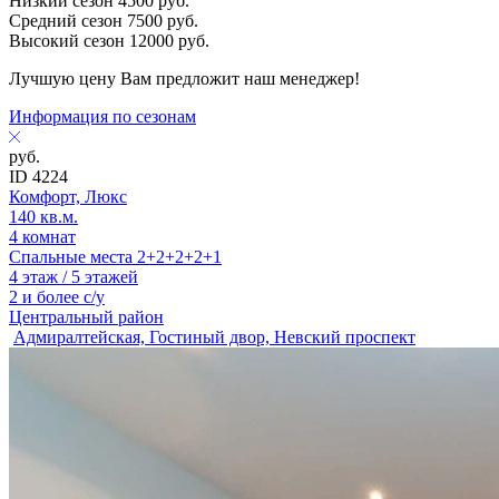
Низкий сезон
4500
руб.
Средний сезон
7500
руб.
Высокий сезон
12000
руб.
Лучшую цену Вам предложит наш менеджер!
Информация по сезонам
руб.
ID 4224
Комфорт, Люкс
140 кв.м.
4 комнат
Спальные места 2+2+2+2+1
4 этаж / 5 этажей
2 и более с/у
Центральный район
Адмиралтейская, Гостиный двор, Невский проспект