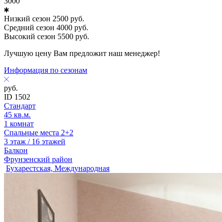
3000
Низкий сезон
2500
руб.
Средний сезон
4000
руб.
Высокий сезон
5500
руб.
Лучшую цену Вам предложит наш менеджер!
Информация по сезонам
руб.
ID 1502
Стандарт
45 кв.м.
1 комнат
Спальные места 2+2
3 этаж / 16 этажей
Балкон
Фрунзенский район
Бухарестская, Международная