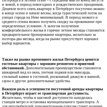
Петербурга в летний сезон – с середины мая по конец августа
и зимой, в период новогодних и рождественских праздников.
Дешевле всего снять квартиру в Петербурге посуточно можно
в конце осени и начале весны, когда туристический поток на
улицах города на Неве минимальный. В период низкого и
среднего сезона можно получить скидку на проживание при
определенных условиях. А залогом получения
комфортабельного жилья в горячие летние месяцы становится
предварительное бронирование квартиры, желательно за
полтора-два месяца, когда на рынке присутствует хороших
выбор вариантов.
Также на рынке временного жилья Петербурга ценятся
гостевые квартиры с хорошим ремонтом и приятной
обстановкой.
Дополнительным преимуществом становится
шикарный вид из окна, уютная лоджия или мансарда,
стильный камин в гостиной, роскошный джакузи в ванной,
сауна и другие дополнительные удобства.
Важную роль в успешности посуточной аренды квартиры
в Петербурге играет ее транспортная доступность.
Желательно, чтобы в шаговой доступности находилась
станция метро и остановка муниципального транспорта. А
для автолюбителей дополнительным плюсом станет наличие